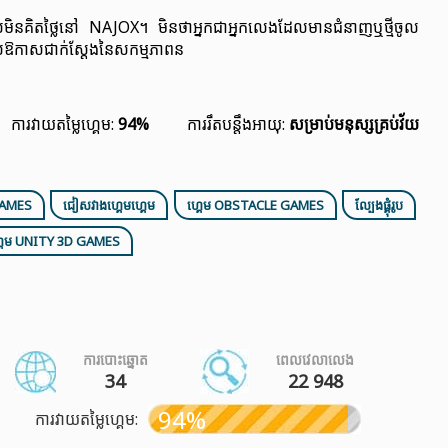
តដែលមិនគិតថ្លៃនៅ NAJOX។ មិនថាអ្នកជាអ្នកលេងដែលមានជំនាញឬថ្មីចូល
ល់ឱកាសជាក់ស្តែងនៃសកម្មភាពន
ការវាយតម្លៃហ្គេម:
94%
ការរឹតបន្តឹងអាយុ:
សម្រាប់មនុស្សគ្រប់វ័យ
GAMES
ជៀសវាងហ្គេមហ្គេម
ហ្គេម OBSTACLE GAMES
ល្បែងផ្គុំរូប
្គេម UNITY 3D GAMES
ការបោះឆ្នោត
ពេលវេលាលេង
34
22 948
94%
ការវាយតម្លៃហ្គេម: