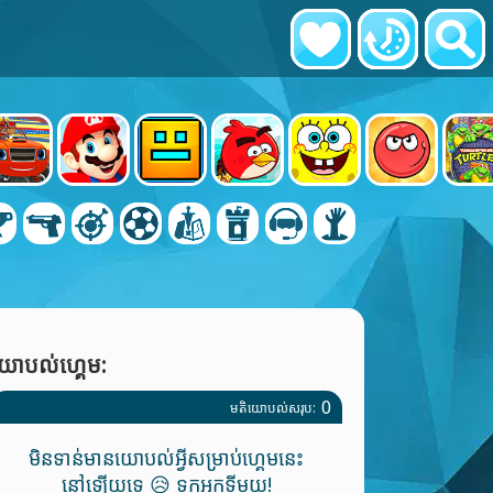
យោបល់ហ្គេម:
0
មតិយោបល់សរុប:
មិនទាន់មានយោបល់អ្វីសម្រាប់ហ្គេមនេះ
នៅឡើយទេ 😥 ទុកអ្នកទីមួយ!