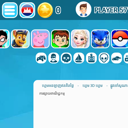
0
PLAYER 5
ហ្គេមអនឡាញឥតគិតថ្លៃ
-
ហ្គេម 3D ហ្គេម
- ផ្លូវទៅសូណា
ការផ្សាយពាណិជ្ជកម្ម