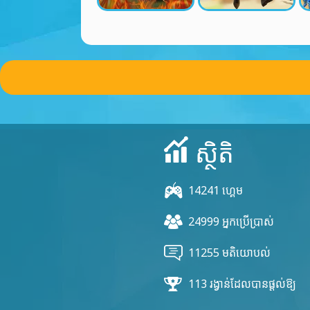
ស្ថិតិ
14241 ហ្គេម
24999 អ្នកប្រើប្រាស់
11255 មតិយោបល់
113 រង្វាន់ដែលបានផ្តល់ឱ្យ