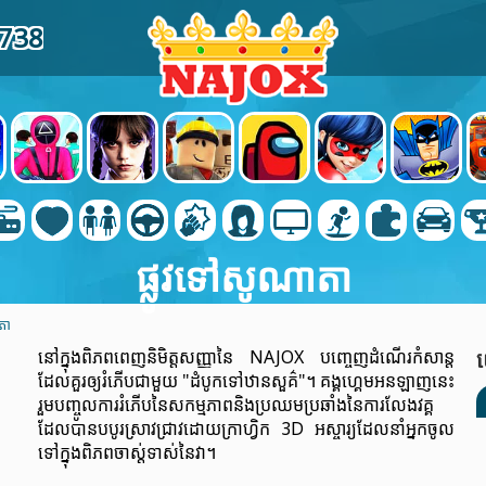
7738
ផ្លូវទៅសូណាតា
តា
នៅក្នុងពិភពពេញនិមិត្តសញ្ញានៃ NAJOX បញ្ចេញដំណើរកំសាន្ត
ដែលគួរ​ឲ្យរំភើបជាមួយ "ដំបូកទៅឋានសួគ៌"។ គង្គហ្គេមអនឡាញនេះ
រួមបញ្ចូលការរំភើបនៃសកម្មភាពនិងប្រឈមប្រឆាំងនៃការលែងវគ្គ
ដែលបានបបូរស្រាវជ្រាវដោយក្រាហ្វិក 3D អស្ចារ្យដែលនាំអ្នកចូល
ទៅក្នុងពិភពចាស់្តទាស់នៃវា។