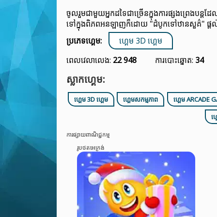
ចូលរួមជាមួយអ្នកដទៃជាច្រើនក្នុងការផ្សងព្រេងបន្
ទៅក្នុងពិភពអនឡាញក៏ដោយ "ដំបូកទៅឋានសួគ៌" ផ្ត
ប្រភេទហ្គេម:
ហ្គេម 3D ហ្គេម
ពេលវេលាលេង:
22 948
ការបោះឆ្នោត:
34
ស្លាកហ្គេម:
ហ្គេម 3D ហ្គេម
ហ្គេមសកម្មភាព
ហ្គេម ARCADE 
ហ
ការផ្សាយពាណិជ្ជកម្ម
រូបថតអេក្រង់