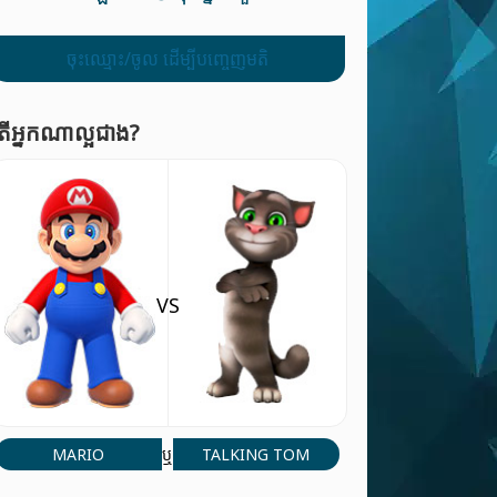
ចុះឈ្មោះ/ចូល ដើម្បីបញ្ចេញមតិ
ើអ្នកណាល្អជាង?
VS
MARIO
TALKING TOM
ឬ