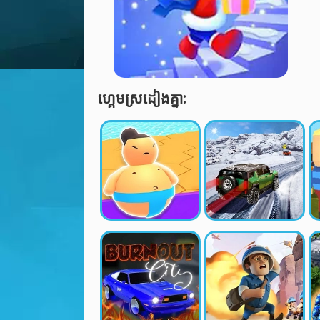
ហ្គេមស្រដៀងគ្នា: