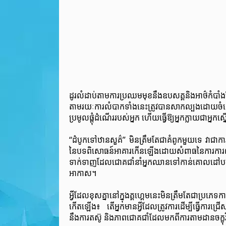
ដូរលំដាប់តាមការប្រឈមមុខនឹងឧបសគ្គនិងអាថ៌កំបាំង
តាមរយៈការលំបាកទាំងនេះត្រូវបានសាកល្បងដោយចំណេ
ប្រមូលផ្តុំដំណើររបស់អ្នក ហើយធ្វើឱ្យអ្នកក្លាយជាអ្នក
“ដំបូកទៅឋានសួគ៌” មិនត្រឹមតែជាគំពូកមួយទេ វាជាការស
នៃបទពិសោធន៍អាគារកើនឡើងដោយសំពាធនៃការការពារទ
ទាក់ទាញដែលជោគជាំនាំអ្នកឈានទៅកាន់គោលដៅបឋម—កន្
អាកាស។
អ្វីដែលខុសគ្នានៅក្នុងគ្គហ្គេមនេះមិនត្រឹមតែជាប្រភ
កើតឡើង៖ តើអ្នកមានអ្វីដែលត្រូវការដើម្បីធ្វើការជ្
នឹងការតស៊ូ និងភាពជោគជាំដែលមកពីការតាមដានចក្ខ