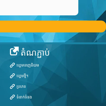
តំណភ្ជាប់
ហ្គេមពេញនិយម
ហ្គេមថ្មី។
ប្រភេទ
ទំនាក់ទំនង