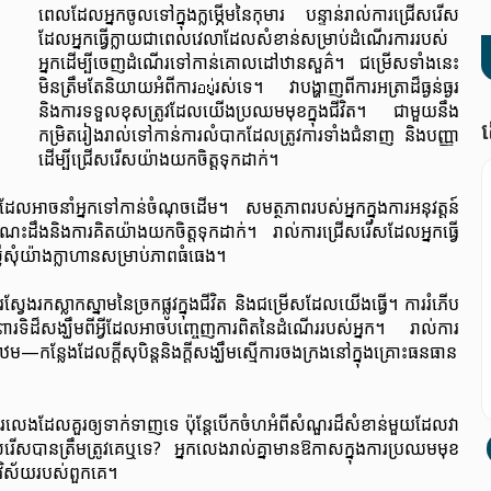
ពេលដែលអ្នកចូលទៅក្នុងក្លម្ភើមនៃកុមារ បន្ទាន់រាល់ការជ្រើសរើស
ដែលអ្នកធ្វើក្លាយជាពេលវេលាដែលសំខាន់សម្រាប់ដំណើរការរបស់
អ្នកដើម្បីចេញដំណើរទៅកាន់គោលដៅឋានសួគ៌។ ជម្រើសទាំងនេះ
មិនត្រឹមតែនិយាយអំពីការอยู่រស់ទេ។ វាបង្ហាញពីការអត្រាដ៏ធ្ងន់ធ្ងរ
និងការទទួលខុសត្រូវដែលយើងប្រឈមមុខក្នុងជីវិត។ ជាមួយនឹង
ត
កម្រិតរៀងរាល់ទៅកាន់ការលំបាកដែលត្រូវការទាំងជំនាញ និងបញ្ញា
ដើម្បីជ្រើសរើសយ៉ាងយកចិត្តទុកដាក់។
ដែលអាចនាំអ្នកទៅកាន់ចំណុចដើម។ សមត្ថភាពរបស់អ្នកក្នុងការអនុវត្តន៍
ះដឹងនិងការគិតយ៉ាងយកចិត្តទុកដាក់។ រាល់ការជ្រើសរើសដែលអ្នកធ្វើ
ស្នើសុំយ៉ាងក្លាហានសម្រាប់ភាពធំធេង។
្វែងរកស្លាកស្នាមនៃច្រកផ្លូវក្នុងជីវិត និងជម្រើសដែលយើងធ្វើ។ ការរំភើប
ិដ៏សង្ឃឹមពីអ្វីដែលអាចបញ្ចេញការពិតនៃដំណើររបស់អ្នក។ រាល់ការ
លែងដែលក្តីសុបិន្តនិងក្តីសង្ឃឹមស្មើការចងក្រងនៅក្នុងគ្រោះធនធាន
េទការលេងដែលគួរឲ្យទាក់ទាញទេ ប៉ុន្តែបើកចំហអំពីសំណួរ​ដ៏សំខាន់មួយដែលវា
រើសរើសបានត្រឹមត្រូវគេឬទេ? អ្នកលេងរាល់គ្នាមានឱកាសក្នុងការប្រឈមមុខ
ុវិស័យរបស់ពួកគេ។