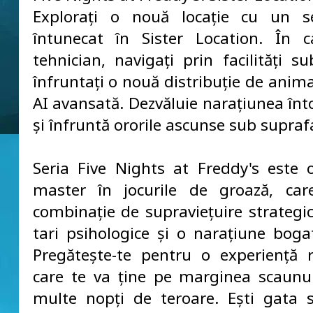
Explorați o nouă locație cu un s
întunecat în Sister Location. În c
tehnician, navigați prin facilități s
înfruntați o nouă distribuție de anim
AI avansată. Dezvăluie narațiunea înt
și înfruntă ororile ascunse sub supraf
Seria Five Nights at Freddy's este 
master în jocurile de groază, car
combinație de supraviețuire strategic
tari psihologice și o narațiune bogat
Pregătește-te pentru o experiență r
care te va ține pe marginea scaunu
multe nopți de teroare. Ești gata s