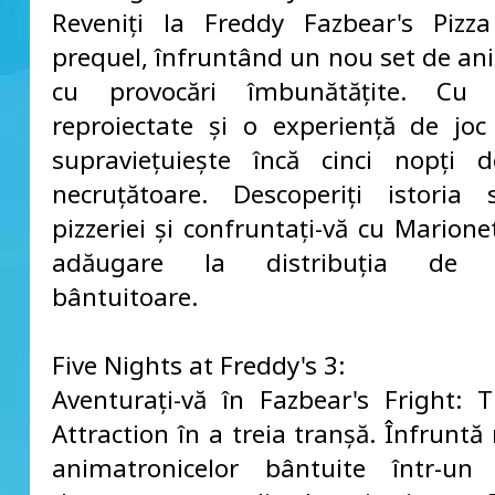
Reveniți la Freddy Fazbear's Pizz
prequel, înfruntând un nou set de an
cu provocări îmbunătățite. Cu 
reproiectate și o experiență de joc 
supraviețuiește încă cinci nopți 
necruțătoare. Descoperiți istoria 
pizzeriei și confruntați-vă cu Marion
adăugare la distribuția de p
bântuitoare.
Five Nights at Freddy's 3:
Aventurați-vă în Fazbear's Fright: 
Attraction în a treia tranșă. Înfruntă
animatronicelor bântuite într-un