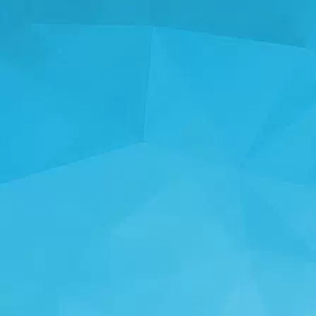
STATISTICI
14249 Jocuri
25004 Utilizatori
11255 Comentarii
113 Premii acordate