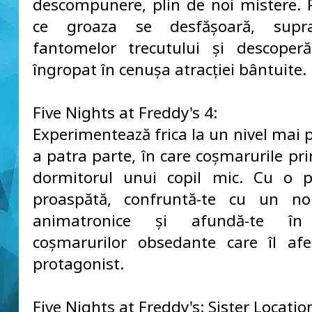
descompunere, plin de noi mistere.
ce groaza se desfășoară, suprav
fantomelor trecutului și descoper
îngropat în cenușa atracției bântuite.
Five Nights at Freddy's 4:
Experimentează frica la un nivel mai 
a patra parte, în care coșmarurile pri
dormitorul unui copil mic. Cu o p
proaspătă, confruntă-te cu un n
animatronice și afundă-te în 
coșmarurilor obsedante care îl af
protagonist.
Five Nights at Freddy's: Sister Locatio