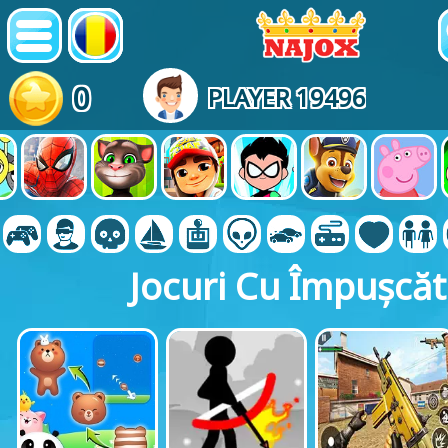
0
PLAYER 19496
Jocuri Cu Împușcăt