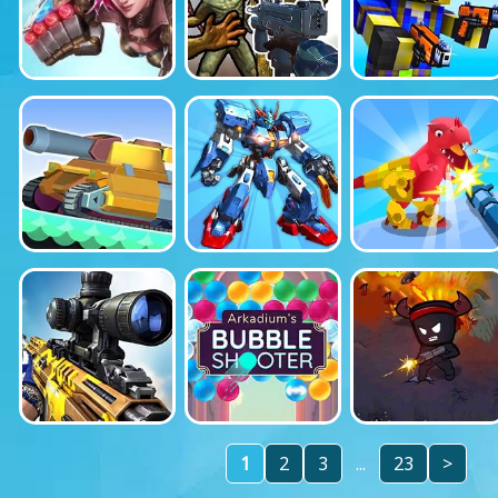
1
2
3
...
23
>