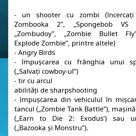
- un shooter cu zombi (încercați
Zombooka 2”, „Spongebob VS Z
„Zombudoy”, „Zombie Bullet Fly
Explode Zombie”, printre altele)
- Angry Birds
- împușcarea cu frânghia unui sp
(„Salvați cowboy-ul”)
- tir cu arcul
abilități de sharpshooting
- împușcarea din vehiculul în mișc
tancul („Zombie Tank Battle”), mașină 
(„Earn to Die 2: Exodus’) sau 
(„Bazooka și Monstru”).