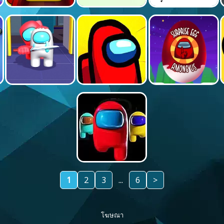
1
2
3
...
6
>
โฆษณา