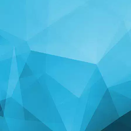
สถิติ
14241 เกม