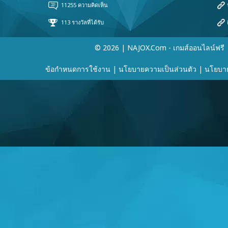
© 2026 | NAJOX.com - เกมส์ออนไลน์ฟรี
ข้อกำหนดการใช้งาน
|
นโยบายความเป็นส่วนตัว
|
นโยบายค