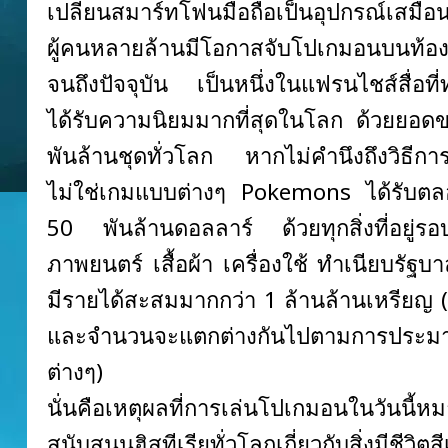
เปลี่ยนสมาร์ทโฟนมือถือเป็นอุปกรณ์เสมือ
ผู้คนหลายล้านมีโอกาสจับโปเกมอนบนท้อ
จนถึงปัจจุบัน เป็นหนึ่งในแฟรนไชส์สื่อท
ได้รับความนิยมมากที่สุดในโลก ด้วยยอด
พันล้านชุดทั่วโลก หากไม่คำนึงถึงวิธีการ
ไม่ใช่เกมแบบต่างๆ Pokemons ได้รับตล
50 พันล้านดอลลาร์ ด้วยทุกสิ่งที่อยู่ร
ภาพยนตร์ เสื้อผ้า เครื่องใช้ ทำเนียบรัฐบา
มีรายได้สะสมมากกว่า 1 ล้านล้านเหรียญ
และจำนวนจะแตกต่างกันไปตามการประม
ต่างๆ)
นั่นคือเหตุผลที่การเล่นโปเกมอนในวันนี้ห
สนับสนุนฮิสทีเรียทั่วโลกเกี่ยวกับสิ่งมีชีวิตส