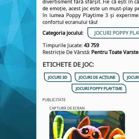
divertisment fără sfârșit. Fie că ești în
de emoție, acest joc este un must-play p
în lumea Poppy Playtime 3 și experimen
confortul ecranului tău!
Categoria jocului:
JOCURI POPPY PL
Timpurile Jucate:
43 759
Restricție De Vârstă:
Pentru Toate Varste
ETICHETE DE JOC:
JOCURI 3D
JOCURI DE ACȚIUNE
JOCUR
JOCURI POPPY PLAYTIME
PUBLICITATE
CAPTURĂ DE ECRAN