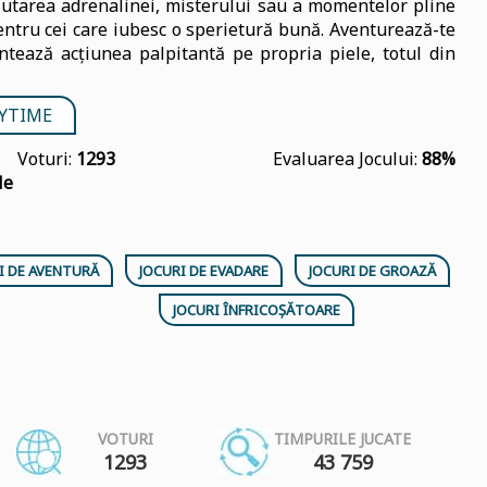
 căutarea adrenalinei, misterului sau a momentelor pline
entru cei care iubesc o sperietură bună. Aventurează-te
tează acțiunea palpitantă pe propria piele, totul din
AYTIME
Voturi:
1293
Evaluarea Jocului:
88%
le
I DE AVENTURĂ
JOCURI DE EVADARE
JOCURI DE GROAZĂ
JOCURI ÎNFRICOȘĂTOARE
VOTURI
TIMPURILE JUCATE
1293
43 759