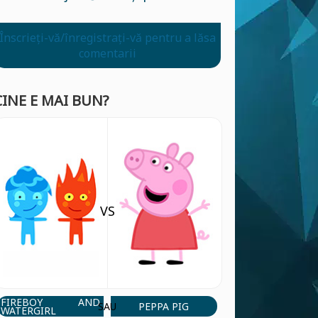
Înscrieți-vă/înregistrați-vă pentru a lăsa
comentarii
CINE E MAI BUN?
VS
FIREBOY AND
PEPPA PIG
SAU
WATERGIRL