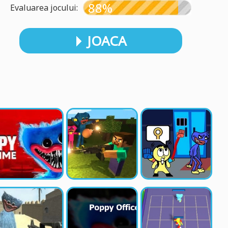
88%
Evaluarea jocului:
JOACA