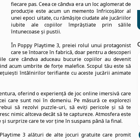
fiecare pas. Ceea ce cândva era un loc aglomerat de
producție este acum un memento înfricoșător al
unei epoci uitate, cu rămășițe ciudate ale jucăriilor
iubite ale copiilor împrăștiate prin sălile
întunecoase și pustii.
În Poppy Playtime 3, preiei rolul unui protagonist
care se întoarce în fabrică, doar pentru a descoperi
iile care cândva aduceau bucurie copiilor au devenit
fiind acum umbrite de forțe malefice. Scopul tău este să
ețuiești întâlnirilor terifiante cu aceste jucării animate
ventura, oferind o experiență de joc online imersivă care
e cei care sunt noi în domeniu. Pe măsură ce explorezi
trebui să rezolvi puzzle-uri, să eviți pericole și să te
oresc nimic altceva decât să te captureze. Atmosfera este
 și surprize care te vor ține în suspans până la final.
laytime 3 alături de alte jocuri gratuite care promit