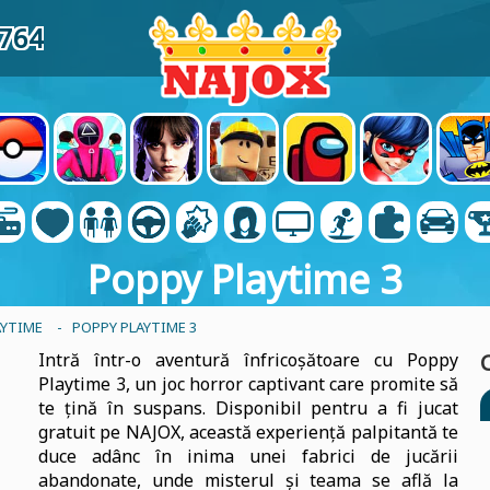
8764
Poppy Playtime 3
AYTIME
- POPPY PLAYTIME 3
Intră într-o aventură înfricoșătoare cu Poppy
Playtime 3, un joc horror captivant care promite să
te țină în suspans. Disponibil pentru a fi jucat
gratuit pe NAJOX, această experiență palpitantă te
duce adânc în inima unei fabrici de jucării
abandonate, unde misterul și teama se află la