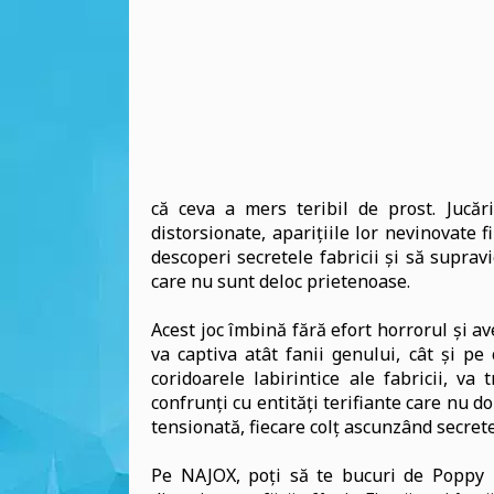
că ceva a mers teribil de prost. Jucăr
distorsionate, aparițiile lor nevinovate 
descoperi secretele fabricii și să supravi
care nu sunt deloc prietenoase.
Acest joc îmbină fără efort horrorul și a
va captiva atât fanii genului, cât și p
coridoarele labirintice ale fabricii, va 
confrunți cu entități terifiante care nu d
tensionată, fiecare colț ascunzând secrete
Pe NAJOX, poți să te bucuri de Poppy P