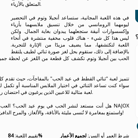
المتعلق بالأزياء.
في هذه اللعبة المجانية، ستساعد أنجيلا وتوم في التحضير
ليومهما الرومانسي من خلال تنسيق ملابسهما بأزياء
وإكسسوارات أنيقة ستجعلهما يبدوان بغاية الجمال. ولكن
ليس هذا كل شيء - هناك قلوب مخفية منتشرة في أنحاء
اللعبة لتكتشفها، مما يضيف مزيدًا من الإثارة للتجربة.
بالإضافة إلى ذلك، ستقوم بحل لغز صورة ثنائي لطيف يلتقط
الحب بين أنجيلا وتوم. تكشف كل قطعة من اللغز عن لحظة جميلة
تتميز لعبة "ثنائي القطط في عيد الحب" بالمفاجآت، حيث تقدم ك
سواء كنت تساعد الثنائي في اختيار الملابس المناسبة أو تكمل ل
لعبة مثالية للاعبين الذين يرغبون في احتضان روح الحب والاستمتاع بتجربة لعب مريحة ومشوقة.
هل أنت مستعد لنشر الحب في يوم عيد الحب؟ العب لعبة 
واستمتع بمغامرة لا تُنسى مليئة بالأناقة، والألغاز، والمرح الدافئ. مثالية لعشاق الأزياء، والألغاز، وكل ما هو جميل!
شرط العمر أو السن:
لجميع الأعمار
84%
تقييم اللعبة: