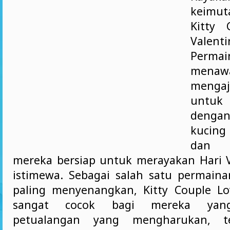
keimu
Kitty 
Valent
Perm
men
menga
untuk
denga
kucing
dan 
mereka bersiap untuk merayakan Hari 
istimewa. Sebagai salah satu permain
paling menyenangkan, Kitty Couple Lo
sangat cocok bagi mereka yan
petualangan yang mengharukan, te