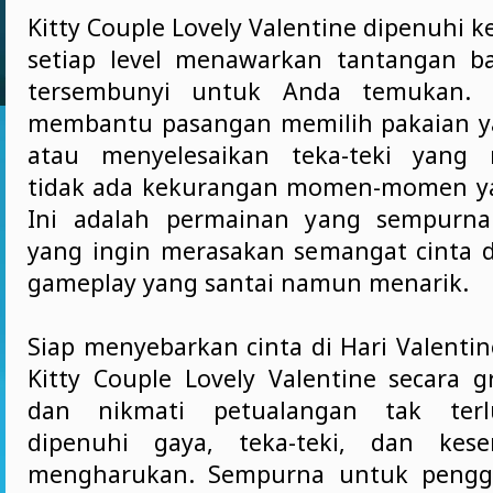
Kitty Couple Lovely Valentine dipenuhi 
setiap level menawarkan tantangan ba
tersembunyi untuk Anda temukan.
membantu pasangan memilih pakaian 
atau menyelesaikan teka-teki yang 
tidak ada kekurangan momen-momen y
Ini adalah permainan yang sempurna
yang ingin merasakan semangat cinta 
gameplay yang santai namun menarik.
Siap menyebarkan cinta di Hari Valentin
Kitty Couple Lovely Valentine secara g
dan nikmati petualangan tak ter
dipenuhi gaya, teka-teki, dan kes
mengharukan. Sempurna untuk pengge