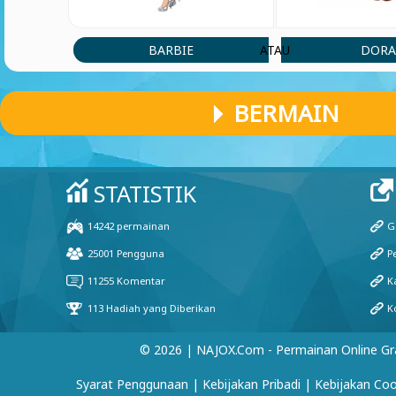
BARBIE
DOR
ATAU
BERMAIN
© 2026 | NAJOX.com - Permainan Online Gr
Syarat Penggunaan
|
Kebijakan Pribadi
|
Kebijakan Coo