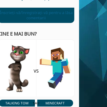
Înscrieți-vă/înregistrați-vă pentru a lăsa
comentarii
CINE E MAI BUN?
VS
TALKING TOM
MINECRAFT
SAU