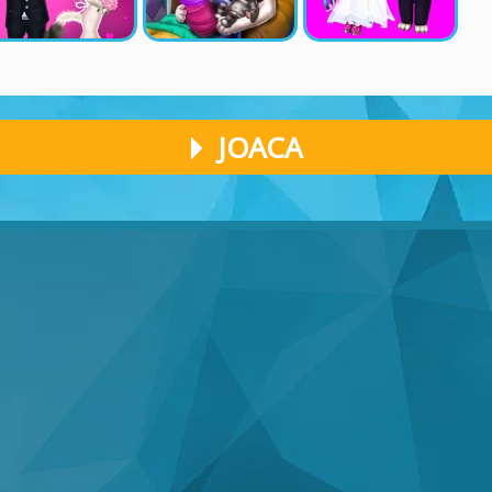
JOACA
I