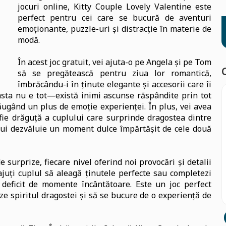
jocuri online, Kitty Couple Lovely Valentine este
perfect pentru cei care se bucură de aventuri
emoționante, puzzle-uri și distracție în materie de
modă.
În acest joc gratuit, vei ajuta-o pe Angela și pe Tom
să se pregătească pentru ziua lor romantică,
îmbrăcându-i în ținute elegante și accesorii care îi
asta nu e tot—există inimi ascunse răspândite prin tot
dăugând un plus de emoție experienței. În plus, vei avea
fie drăguță a cuplului care surprinde dragostea dintre
lui dezvăluie un moment dulce împărtășit de cele două
 surprize, fiecare nivel oferind noi provocări și detalii
ajuți cuplul să aleagă ținutele perfecte sau completezi
 deficit de momente încântătoare. Este un joc perfect
ze spiritul dragostei și să se bucure de o experiență de