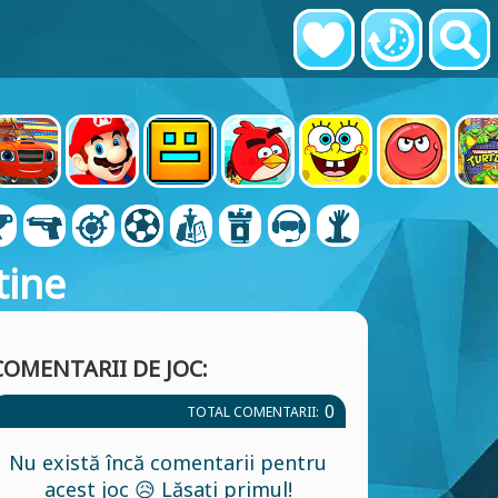
tine
COMENTARII DE JOC:
0
TOTAL COMENTARII:
Nu există încă comentarii pentru
acest joc 😥 Lăsați primul!