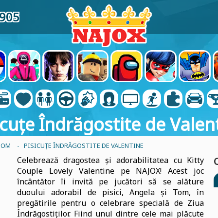
8905
icuțe Îndrăgostite de Valen
TOM
- PISICUȚE ÎNDRĂGOSTITE DE VALENTINE
Celebrează dragostea și adorabilitatea cu Kitty
Couple Lovely Valentine pe NAJOX! Acest joc
încântător îi invită pe jucători să se alăture
duoului adorabil de pisici, Angela și Tom, în
pregătirile pentru o celebrare specială de Ziua
Îndrăgostiților. Fiind unul dintre cele mai plăcute