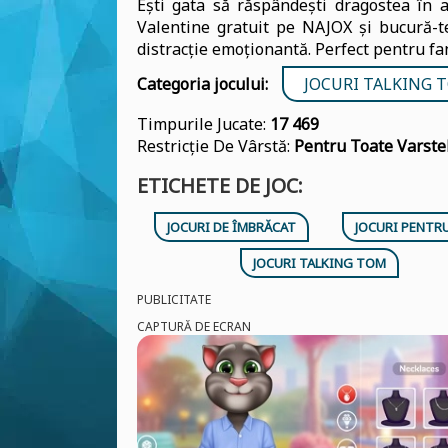
Ești gata să răspândești dragostea în a
Valentine gratuit pe NAJOX și bucură-te
distracție emoționantă. Perfect pentru fan
Categoria jocului:
JOCURI TALKING 
Timpurile Jucate:
17 469
Restricție De Vârstă:
Pentru Toate Varste
ETICHETE DE JOC:
JOCURI DE ÎMBRĂCAT
JOCURI PENTRU
JOCURI TALKING TOM
PUBLICITATE
CAPTURĂ DE ECRAN