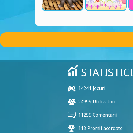
STATISTIC
14241 Jocuri
24999 Utilizatori
11255 Comentarii
113 Premii acordate