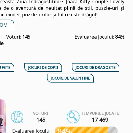
ceastă Ziua Îndrăgostiților? Joacă Kitty Couple Lovely
 de o aventură de neuitat plină de stil, puzzle-uri și
ii modei, puzzle-urilor și tot ce este drăguț!
TOM
Voturi:
145
Evaluarea Jocului:
84%
le
 FETE
JOCURI DE COPII
JOCURI DE DRAGOSTE
JOCURI DE VALENTINE
VOTURI
TIMPURILE JUCATE
145
17 469
84%
Evaluarea jocului: